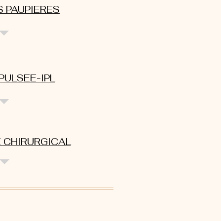
S PAUPIERES
PULSEE-IPL
 CHIRURGICAL
e de la Paix Paris