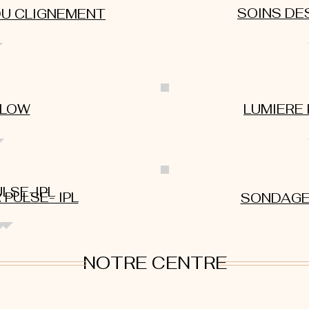
SOINS DE
DU CLIGNEMENT
FLOW
LUMIERE 
LSE-IPL
 PULSE- IPL
SONDAGE
NOTRE CENTRE
Docteur Rapoport
10 ru