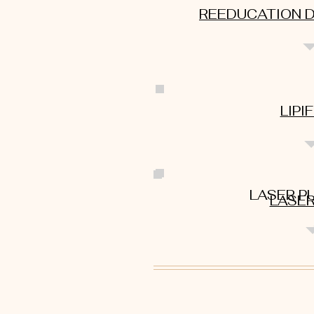
REEDUCATION 
LIPI
LASER PU
LASER
10 rue de la Paix Paris